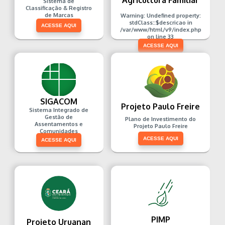
Agricultura Familiar
Sistema de
Classificação & Registro
de Marcas
Warning
: Undefined property:
stdClass::$descricao in
ACESSE AQUI
/var/www/html/v9/index.php
on line
33
ACESSE AQUI
SIGACOM
Projeto Paulo Freire
Sistema Integrado de
Gestão de
Plano de Investimento do
Assentamentos e
Projeto Paulo Freire
Comunidades
ACESSE AQUI
ACESSE AQUI
PIMP
Projeto Uruanan