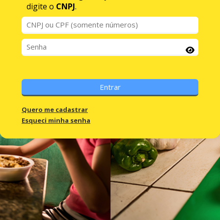
digite o
CNPJ
.
Quero me cadastrar
Esqueci minha senha