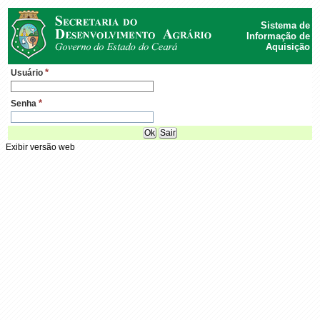
Sistema de
Informação de
Aquisição
*
Usuário
*
Senha
Ok
Sair
Exibir versão web